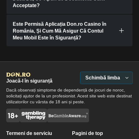
Acceptate?
Este Permisă Aplicația Don.ro Casino în
România, Și Cum Mă Asigur Că Contul
Meu Mobil Este în Siguranță?
Schimbă limba
Joacă-l în siguranță
Dacă observați simptome de dependență de jocuri de noroc,
solicitați ajutor de la un profesionist. Acest site web este destinat
utilizatorilor cu vârsta de 18 ani și peste.
Termeni de serviciu
Pagini de top