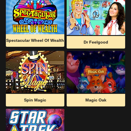
Spectacular Wheel Of Wealth
Dr Feelgood
Spin Magic
Magic Oak