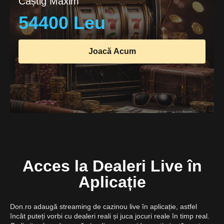
Câștig Maxim
54400 Leu
Joacă Acum
Acces la Dealeri Live în
Aplicație
Don.ro adaugă streaming de cazinou live în aplicație, astfel
încât puteți vorbi cu dealeri reali și juca jocuri reale în timp real.