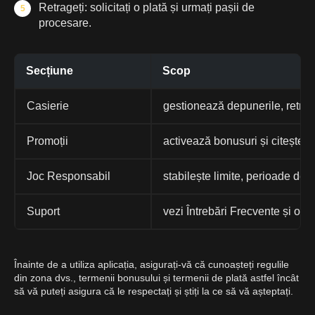
Retrageți: solicitați o plată și urmați pașii de
procesare.
Secțiune
Scop
Casierie
gestionează depunerile, retrag
Promoții
activează bonusuri și citește t
Joc Responsabil
stabilește limite, perioade de 
Suport
vezi Întrebări Frecvente și obți
Înainte de a utiliza aplicația, asigurați-vă că cunoașteți regulile
din zona dvs., termenii bonusului și termenii de plată astfel încât
să vă puteți asigura că le respectați și știți la ce să vă așteptați.