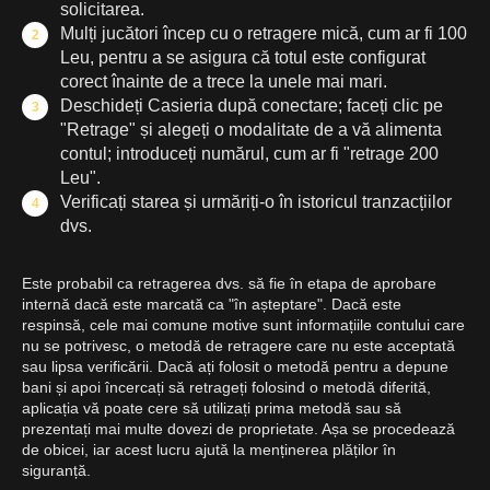
solicitarea.
Mulți jucători încep cu o retragere mică, cum ar fi 100
Leu, pentru a se asigura că totul este configurat
corect înainte de a trece la unele mai mari.
Deschideți Casieria după conectare; faceți clic pe
"Retrage" și alegeți o modalitate de a vă alimenta
contul; introduceți numărul, cum ar fi "retrage 200
Leu".
Verificați starea și urmăriți-o în istoricul tranzacțiilor
dvs.
Este probabil ca retragerea dvs. să fie în etapa de aprobare
internă dacă este marcată ca "în așteptare". Dacă este
respinsă, cele mai comune motive sunt informațiile contului care
nu se potrivesc, o metodă de retragere care nu este acceptată
sau lipsa verificării. Dacă ați folosit o metodă pentru a depune
bani și apoi încercați să retrageți folosind o metodă diferită,
aplicația vă poate cere să utilizați prima metodă sau să
prezentați mai multe dovezi de proprietate. Așa se procedează
de obicei, iar acest lucru ajută la menținerea plăților în
siguranță.