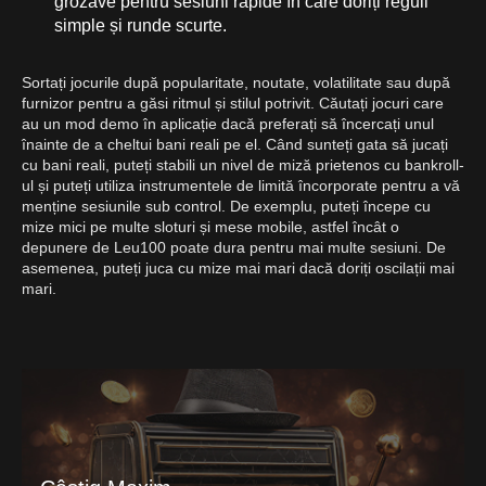
grozave pentru sesiuni rapide în care doriți reguli
simple și runde scurte.
Sortați jocurile după popularitate, noutate, volatilitate sau după
furnizor pentru a găsi ritmul și stilul potrivit. Căutați jocuri care
au un mod demo în aplicație dacă preferați să încercați unul
înainte de a cheltui bani reali pe el. Când sunteți gata să jucați
cu bani reali, puteți stabili un nivel de miză prietenos cu bankroll-
ul și puteți utiliza instrumentele de limită încorporate pentru a vă
menține sesiunile sub control. De exemplu, puteți începe cu
mize mici pe multe sloturi și mese mobile, astfel încât o
depunere de Leu100 poate dura pentru mai multe sesiuni. De
asemenea, puteți juca cu mize mai mari dacă doriți oscilații mai
mari.