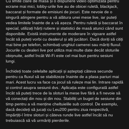
Cu limite clare de masă și o dispunere video optimizată pentru
ecrane mai mici, lobby-urile live au de obicei ruletă, blackjack,
baccarat și formate de emisiuni de jocuri. Este nevoie de o
singură atingere pentru a vă alătura unei mese live, iar puteți
vedea limitele înainte de a vă așeza. Pentru ruletă și baccarat în
special, utilizați hărți rutiere și statistici de masă atunci când sunt
disponibile. Există instrumente de moderare în vigoare astfel
încât să puteți vorbi cu dealerul și alți jucători. Dacă doriți să citiți
mai bine pe telefon, schimbați unghiul camerei sau măriți fluxul.
Jocurile cu dealeri live pot utiliza mai multe date decât sloturile
obișnuite, astfel încât Wi-Fi este cel mai bun pentru sesiuni
lungi.
Închideți toate celelalte aplicații și așteptați câteva secunde
pentru ca fluxul să se stabilizeze înainte de a plasa pariuri mai
mari. Acest lucru va face ca jocul să ruleze mai lin. Intrare rapidă
și control asupra sesiunii dvs.: Aplicația este configurată astfel
încât să puteți trece de la sloturi la mese live fără a fi nevoie să
vă conectați din nou și din nou. Stabiliți un buget de sesiune din
timp pentru a vă menține cheltuielile sub control. De exemplu,
dacă decideți să jucați cu Leu200 pentru ziua respectivă,
împărțiți-l între sloturi și câteva runde live astfel încât să nu
trebuiască să vă urmăriți pierderile.