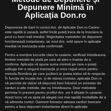
Depunere Minimă în
Aplicația Don.ro
Depunerea de bani în contul dvs. de Aplicație Don.ro Casino
este rapidă și ușoară, astfel încât puteți trece de la înscriere la
jocul cu bani reali imediat. Majoritatea metodelor de depunere
funcționează instantaneu, iar noul dvs. sold apare în aplicație
imediat ce tranzacția este confirmată.
Pentru a menține lucrurile clare la casierie, verificați întotdeauna
limitele metodei de plată pe care ați ales-o înainte de a
confirma. Aplicația vă spune suma minimă pe care o puteți
adăuga într-o singură tranzacție și orice reguli unice pentru
metoda România pe care jucătorii ar putea trebui să le respecte.
În funcție de locația dvs. și de starea contului, aplicația Don.ro
vă permite de obicei să depuneți bani folosind un amestec de
carduri și alte metode, dar nu întotdeauna. Doar metodele
permise în prezent pentru profilul dvs. vor fi afișate în casierie.
Acest lucru vă va ajuta să alegeți cea mai rapidă modalitate de a
vă alimenta contul. Oamenii folosesc adesea carduri bancare
pentru a face depuneri instantanee direct în aplicație.