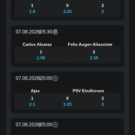
1
X
2
1.9
3.25
2
07.08.2026
05:30
Carlos Alcaraz
Felix Auger-Aliassime
1
2
1.55
2.35
07.08.2026
20:00
Ajax
PSV Eindhoven
1
X
2
2.1
3.25
3
07.08.2026
05:00