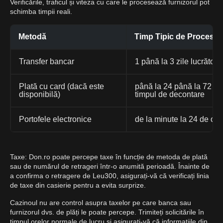
Verificările, traficul și viteza cu care le procesează furnizorul pot
schimba timpii reali.
Metodă
Timp Tipic de Procesar
Transfer bancar
1 până la 3 zile lucrătoa
Plată cu card (dacă este
până la 24 până la 72 de 
disponibilă)
timpul de decontare
Portofele electronice
de la minute la 24 de or
Taxe: Don.ro poate percepe taxe în funcție de metoda de plată
sau de numărul de retrageri într-o anumită perioadă. Înainte de
a confirma o retragere de Leu300, asigurați-vă că verificați linia
de taxe din casierie pentru a evita surprize.
Cazinoul nu are control asupra taxelor pe care banca sau
furnizorul dvs. de plăți le poate percepe. Trimiteți solicitările în
timpul orelor normale de lucru și asigurați-vă că informațiile din