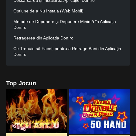
Descărcarea și Instalarea Aplicației Don.ro
Opțiune de a Nu Instala (Web Mobil)
Metode de Depunere și Depunere Minimă în Aplicația
Don.ro
Retragerea din Aplicația Don.ro
Ce Trebuie să Faceți pentru a Retrage Bani din Aplicația
Don.ro
Timpuri de Plată Estimate
Experiența Aplicației Don.ro Casino
Top Jocuri
Jocuri de Cazinou Mobile pe Don.ro
Acces la Dealeri Live în Aplicație
Utilizarea Aplicației Don.ro Casino