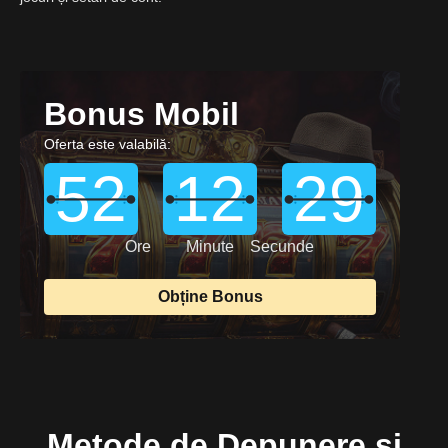
Bonus Mobil
Oferta este valabilă:
52
12
28
Ore
Minute
Secunde
Obține Bonus
Metode de Depunere și