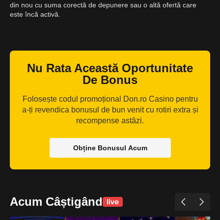
din nou cu suma corectă de depunere sau o altă ofertă care
este încă activă.
Nu Rata Această Oportunitate
De Bonus
Folosește codul promoțional Don.ro Casino pentru
a-ți revendica bonusul de bun venit cu rotiri extra și
recompense astăzi.
Obține Bonusul Acum
Acum Câștigând