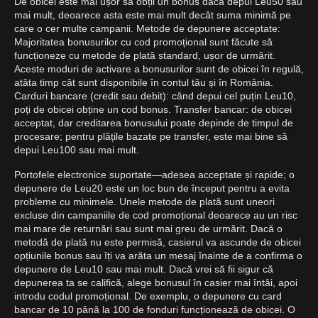
De obicei este mai ușor să obții un bonus dacă depui Leu50 sau
mai mult, deoarece asta este mai mult decât suma minimă pe
care o cer multe campanii. Metode de depunere acceptate:
Majoritatea bonusurilor cu cod promoțional sunt făcute să
funcționeze cu metode de plată standard, ușor de urmărit.
Aceste moduri de activare a bonusurilor sunt de obicei în regulă,
atâta timp cât sunt disponibile în contul tău și în România.
Carduri bancare (credit sau debit): când depui cel puțin Leu10,
poți de obicei obține un cod bonus. Transfer bancar: de obicei
acceptat, dar creditarea bonusului poate depinde de timpul de
procesare; pentru plățile bazate pe transfer, este mai bine să
depui Leu100 sau mai mult.
Portofele electronice suportate—adesea acceptate și rapide; o
depunere de Leu20 este un loc bun de început pentru a evita
probleme cu minimele. Unele metode de plată sunt uneori
excluse din campaniile de cod promoțional deoarece au un risc
mai mare de returnări sau sunt mai greu de urmărit. Dacă o
metodă de plată nu este permisă, casierul va ascunde de obicei
opțiunile bonus sau îți va arăta un mesaj înainte de a confirma o
depunere de Leu10 sau mai mult. Dacă vrei să fii sigur că
depunerea ta se califică, alege bonusul în casier mai întâi, apoi
introdu codul promoțional. De exemplu, o depunere cu card
bancar de 10 până la 100 de fonduri funcționează de obicei. O