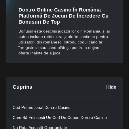
Don.ro Online Casino În România –
Platformă De Jocuri De Încredere Cu
Bonusuri De Top
Bonusul este deschis jucătorilor din România, și ar
putea include rotiri extra și oferte continue pentru
utilizatorii din românesc. Introdu codul când te
înregistrezi sau când plătești pentru a obține
oferta înainte de a juca.
Cuprins
Hide
Cod Promoțional Don.ro Casino
Cum Să Folosești Un Cod De Cupon Don.ro Casino
Nu Rata Această Oportunitate