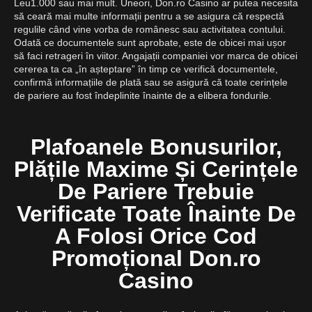
Leu1.000 sau mai mult. Uneori, Don.ro Casino ar putea necesita
să ceară mai multe informații pentru a se asigura că respectă
regulile când vine vorba de românesc sau activitatea contului.
Odată ce documentele sunt aprobate, este de obicei mai ușor
să faci retrageri în viitor. Angajații companiei vor marca de obicei
cererea ta ca „în așteptare” în timp ce verifică documentele,
confirmă informațiile de plată sau se asigură că toate cerințele
de pariere au fost îndeplinite înainte de a elibera fondurile.
Plafoanele Bonusurilor,
Plățile Maxime Și Cerințele
De Pariere Trebuie
Verificate Toate Înainte De
A Folosi Orice Cod
Promoțional Don.ro
Casino