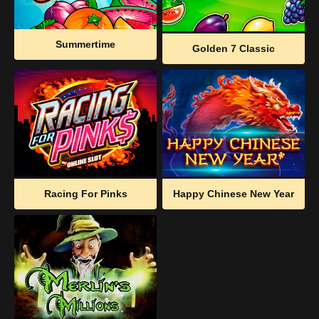
Summertime
Golden 7 Classic
Racing For Pinks
Happy Chinese New Year