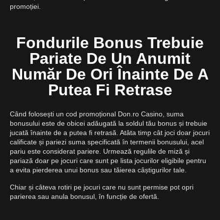
promoției.
Fondurile Bonus Trebuie
Pariate De Un Anumit
Număr De Ori Înainte De A
Putea Fi Retrase
Când folosești un cod promoțional Don.ro Casino, suma
bonusului este de obicei adăugată la soldul tău bonus și trebuie
jucată înainte de a putea fi retrasă. Atâta timp cât joci doar jocuri
calificate și pariezi suma specificată în termenii bonusului, acel
pariu este considerat pariere. Urmează regulile de miză și
pariază doar pe jocuri care sunt pe lista jocurilor eligibile pentru
a evita pierderea unui bonus sau tăierea câștigurilor tale.
Chiar și câteva rotiri pe jocuri care nu sunt permise pot opri
parierea sau anula bonusul, în funcție de ofertă.