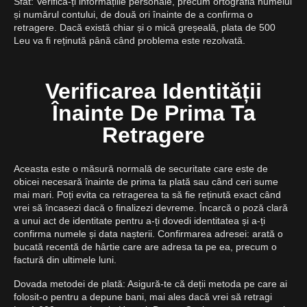
Sfat: Verifică-ți informațiile personale, precum ortografia numelui
și numărul contului, de două ori înainte de a confirma o
retragere. Dacă există chiar și o mică greșeală, plata de 500
Leu va fi reținută până când problema este rezolvată.
Verificarea Identității
Înainte De Prima Ta
Retragere
Aceasta este o măsură normală de securitate care este de
obicei necesară înainte de prima ta plată sau când ceri sume
mai mari. Poți evita ca retragerea ta să fie reținută exact când
vrei să încasezi dacă o finalizezi devreme. Încarcă o poză clară
a unui act de identitate pentru a-ți dovedi identitatea și a-ți
confirma numele și data nașterii. Confirmarea adresei: arată o
bucată recentă de hârtie care are adresa ta pe ea, precum o
factură din ultimele luni.
Dovada metodei de plată: Asigură-te că deții metoda pe care ai
folosit-o pentru a depune bani, mai ales dacă vrei să retragi