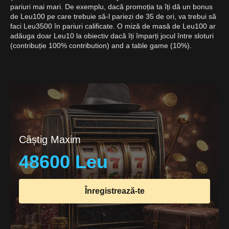
pariuri mai mari. De exemplu, dacă promoția ta îți dă un bonus
de Leu100 pe care trebuie să-l pariezi de 35 de ori, va trebui să
faci Leu3500 în pariuri calificate. O miză de masă de Leu100 ar
adăuga doar Leu10 la obiectiv dacă îți împarți jocul între sloturi
(contribuție 100% contribution) and a table game (10%).
Câștig Maxim
48600 Leu
Înregistrează-te