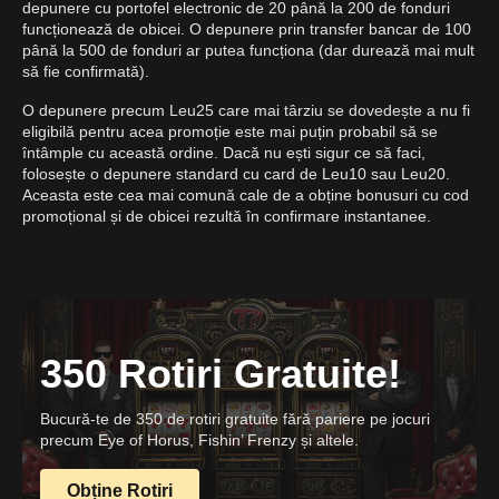
depunere cu portofel electronic de 20 până la 200 de fonduri
funcționează de obicei. O depunere prin transfer bancar de 100
până la 500 de fonduri ar putea funcționa (dar durează mai mult
să fie confirmată).
O depunere precum Leu25 care mai târziu se dovedește a nu fi
eligibilă pentru acea promoție este mai puțin probabil să se
întâmple cu această ordine. Dacă nu ești sigur ce să faci,
folosește o depunere standard cu card de Leu10 sau Leu20.
Aceasta este cea mai comună cale de a obține bonusuri cu cod
promoțional și de obicei rezultă în confirmare instantanee.
350 Rotiri Gratuite!
Bucură-te de 350 de rotiri gratuite fără pariere pe jocuri
precum Eye of Horus, Fishin’ Frenzy și altele.
Obține Rotiri