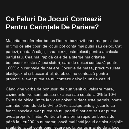
Ce Feluri De Jocuri Contează
Pentru Cerințele De Pariere?
Majoritatea ofertelor bonus Don.ro bazează parierea pe sloturi,
în timp ce alte tipuri de jocuri pot conta mai puțin sau deloc. Cât
pariezi, nu dacă câștigi sau pierzi, este folosit pentru a calcula
pariul tău. Cea mai rapidă cale de a șterge majoritatea
bonusurilor este să joci sloturi, care de obicei contează pentru
100% din cerințele de pariere. Jocurile de masă, precum ruleta,
blackjack-ul și baccarat-ul, de obicei nu contează pentru
promoții și s-ar putea să nu conteze deloc în unele cazuri.
Când vine vorba de bonusuri de bun venit cu valoare mare,
cazinourile live sunt adesea excluse sau setate la 0% to 10%.
Există de obicei limite la video poker, și dacă este permis, poate
contribui oriunde de la 0% to 10%. Jackpoturile și jocurile cu
funcții speciale s-ar putea să nu poată fi pariate sau ar putea
avea propriile limite. Pentru a transforma rapid un bonus de
până la Leu200 în numerar, joacă mai întâi jocuri de slot eligibile
și uită-te la cât contribuie fiecare joc la bonus înainte de a face