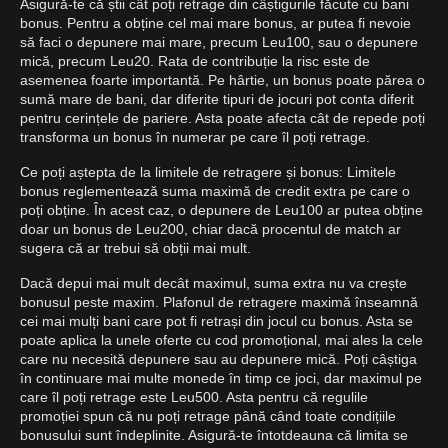
Asigură-te că știi cât poți retrage din câștigurile făcute cu bani
bonus. Pentru a obține cel mai mare bonus, ar putea fi nevoie
să faci o depunere mai mare, precum Leu100, sau o depunere
mică, precum Leu20. Rata de contribuție la risc este de
asemenea foarte importantă. Pe hârtie, un bonus poate părea o
sumă mare de bani, dar diferite tipuri de jocuri pot conta diferit
pentru cerințele de pariere. Asta poate afecta cât de repede poți
transforma un bonus în numerar pe care îl poți retrage.
Ce poți aștepta de la limitele de retragere și bonus: Limitele
bonus reglementează suma maximă de credit extra pe care o
poți obține. În acest caz, o depunere de Leu100 ar putea obține
doar un bonus de Leu200, chiar dacă procentul de match ar
sugera că ar trebui să obții mai mult.
Dacă depui mai mult decât maximul, suma extra nu va crește
bonusul peste maxim. Plafonul de retragere maximă înseamnă
cei mai mulți bani care pot fi retrași din jocul cu bonus. Asta se
poate aplica la unele oferte cu cod promoțional, mai ales la cele
care nu necesită depunere sau au depunere mică. Poți câștiga
în continuare mai multe monede în timp ce joci, dar maximul pe
care îl poți retrage este Leu500. Asta pentru că regulile
promoției spun că nu poți retrage până când toate condițiile
bonusului sunt îndeplinite. Asigură-te întotdeauna că limita se