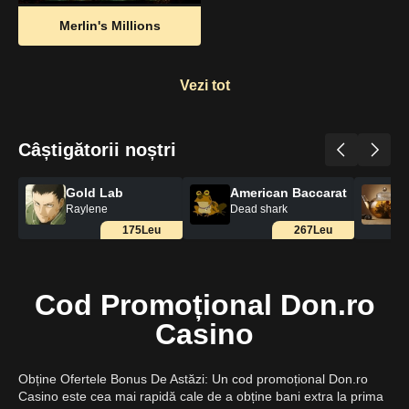
Merlin's Millions
Vezi tot
Câștigătorii noștri
Gold Lab
American Baccarat
T
Raylene
Dead shark
V
175Leu
267Leu
Cod Promoțional Don.ro
Casino
Obține Ofertele Bonus De Astăzi: Un cod promoțional Don.ro
Casino este cea mai rapidă cale de a obține bani extra la prima