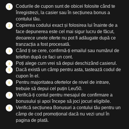
Codurile de cupon sunt de obicei folosite când te
înregistrezi, la casier sau în secțiunea bonus a
contului tău.
Copierea codului exact și folosirea lui înainte de a
face depunerea este cel mai sigur lucru de făcut,
deoarece unele oferte nu pot fi adăugate după ce
tranzacția a fost procesată.
Când ți se cere, confirmă-ți emailul sau numărul de
telefon după ce faci un cont.
Poți alege cum vrei să depui deschizând casierul.
Dacă există un câmp pentru asta, tastează codul de
cupon în el.
Pentru majoritatea ofertelor de nivel de intrare,
trebuie să depui cel puțin Leu50.
Verifică-ți contul pentru mesajul de confirmare a
bonusului și apoi începe să joci jocuri eligibile.
Verifică secțiunea Bonusuri a contului tău pentru un
câmp de cod promoțional dacă nu vezi unul în
pagina de plată.