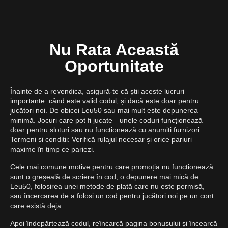
Nu Rata Această
Oportunitate
Înainte de a revendica, asigură-te că știi aceste lucruri
importante: când este valid codul, și dacă este doar pentru
jucători noi. De obicei Leu50 sau mai mult este depunerea
minimă. Jocuri care pot fi jucate—unele coduri funcționează
doar pentru sloturi sau nu funcționează cu anumiți furnizori.
Termeni și condiții: Verifică rulajul necesar și orice pariuri
maxime în timp ce pariezi.
Cele mai comune motive pentru care promoția nu funcționează
sunt o greșeală de scriere în cod, o depunere mai mică de
Leu50, folosirea unei metode de plată care nu este permisă,
sau încercarea de a folosi un cod pentru jucători noi pe un cont
care există deja.
Apoi îndepărtează codul, reîncarcă pagina bonusului și încearcă