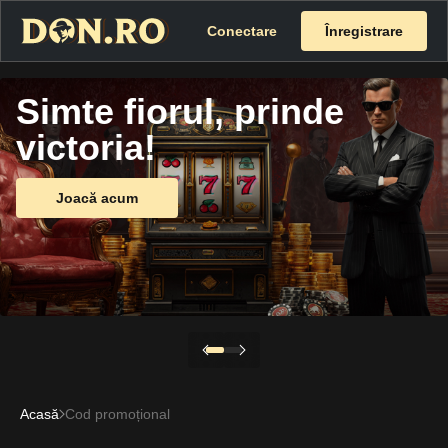
Conectare
Înregistrare
Simte fiorul, prinde
victoria!
Joacă acum
Acasă
Cod promoțional